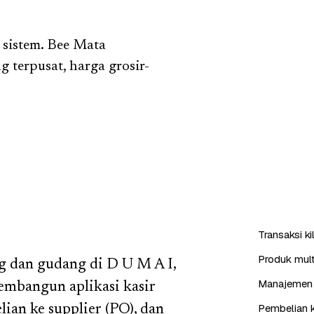
 sistem. Bee Mata
g terpusat, harga grosir-
Transaksi k
Produk mult
g dan gudang di D U M A I,
Manajemen 
embangun aplikasi kasir
Pembelian k
ian ke supplier (PO), dan