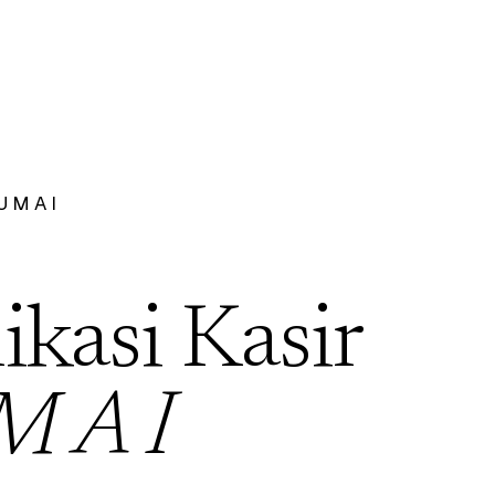
U M A I
ikasi Kasir
M A I