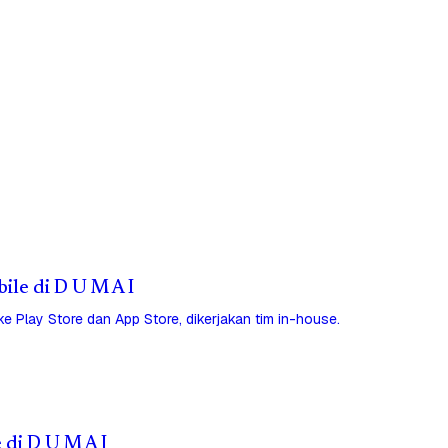
bile di D U M A I
 ke Play Store dan App Store, dikerjakan tim in-house.
 di D U M A I