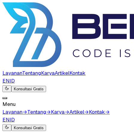
Layanan
Tentang
Karya
Artikel
Kontak
EN
ID
Konsultasi Gratis
Menu
Layanan
→
Tentang
→
Karya
→
Artikel
→
Kontak
→
EN
ID
Konsultasi Gratis