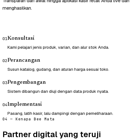
Transparan dari awal hingga aplikasi kasir retail Anda live dan
menghasilkan.
Konsultasi
01
Kami pelajari jenis produk, varian, dan alur stok Anda.
Perancangan
02
Susun katalog, gudang, dan aturan harga sesuai toko.
Pengembangan
03
Sistem dibangun dan diuji dengan data produk nyata.
Implementasi
04
Pasang, latih kasir, lalu dampingi dengan pemeliharaan.
04 — Kenapa Bee Mata
Partner digital yang teruji