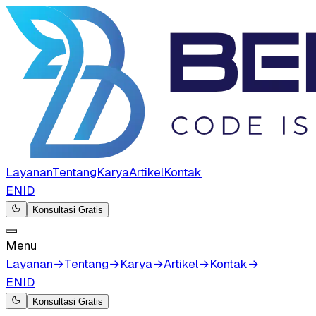
Layanan
Tentang
Karya
Artikel
Kontak
EN
ID
Konsultasi Gratis
Menu
Layanan
→
Tentang
→
Karya
→
Artikel
→
Kontak
→
EN
ID
Konsultasi Gratis