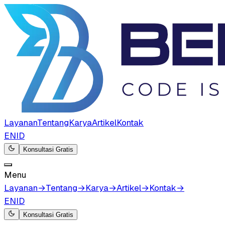
Layanan
Tentang
Karya
Artikel
Kontak
EN
ID
Konsultasi Gratis
Menu
Layanan
→
Tentang
→
Karya
→
Artikel
→
Kontak
→
EN
ID
Konsultasi Gratis