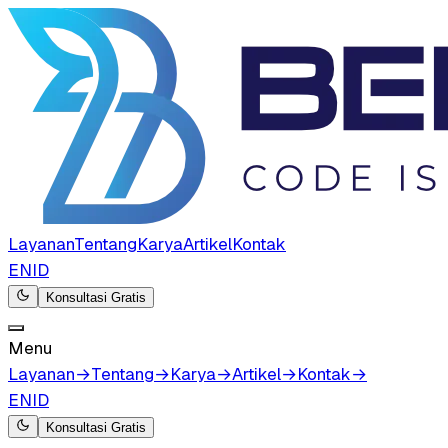
Layanan
Tentang
Karya
Artikel
Kontak
EN
ID
Konsultasi Gratis
Menu
Layanan
→
Tentang
→
Karya
→
Artikel
→
Kontak
→
EN
ID
Konsultasi Gratis