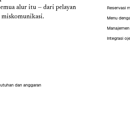
emua alur itu — dari pelayan
Reservasi m
a miskomunikasi.
Menu dengan
Manajemen p
Integrasi oj
butuhan dan anggaran