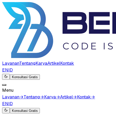
Layanan
Tentang
Karya
Artikel
Kontak
EN
ID
Konsultasi Gratis
Menu
Layanan
→
Tentang
→
Karya
→
Artikel
→
Kontak
→
EN
ID
Konsultasi Gratis