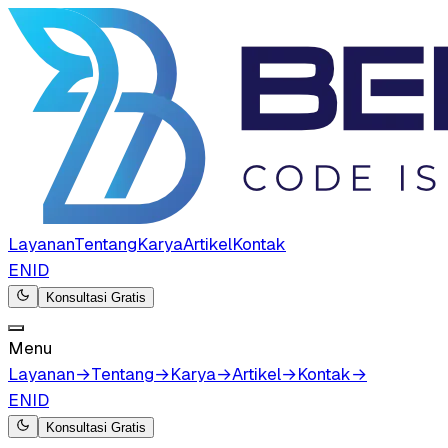
Layanan
Tentang
Karya
Artikel
Kontak
EN
ID
Konsultasi Gratis
Menu
Layanan
→
Tentang
→
Karya
→
Artikel
→
Kontak
→
EN
ID
Konsultasi Gratis