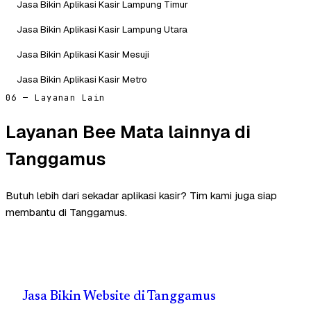
Jasa Bikin Aplikasi Kasir Lampung Timur
Jasa Bikin Aplikasi Kasir Lampung Utara
Jasa Bikin Aplikasi Kasir Mesuji
Jasa Bikin Aplikasi Kasir Metro
06 — Layanan Lain
Layanan Bee Mata lainnya di
Tanggamus
Butuh lebih dari sekadar aplikasi kasir? Tim kami juga siap
membantu di Tanggamus.
Jasa Bikin Website di Tanggamus