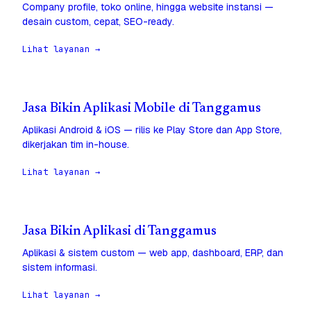
Company profile, toko online, hingga website instansi —
desain custom, cepat, SEO-ready.
Lihat layanan →
Jasa Bikin Aplikasi Mobile di Tanggamus
Aplikasi Android & iOS — rilis ke Play Store dan App Store,
dikerjakan tim in-house.
Lihat layanan →
Jasa Bikin Aplikasi di Tanggamus
Aplikasi & sistem custom — web app, dashboard, ERP, dan
sistem informasi.
Lihat layanan →