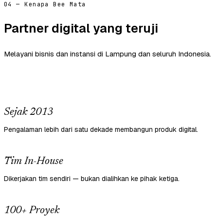
04 — Kenapa Bee Mata
Partner digital yang teruji
Melayani bisnis dan instansi di Lampung dan seluruh Indonesia.
Sejak 2013
Pengalaman lebih dari satu dekade membangun produk digital.
Tim In-House
Dikerjakan tim sendiri — bukan dialihkan ke pihak ketiga.
100+ Proyek