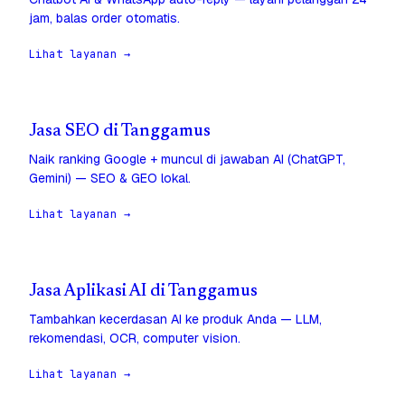
jam, balas order otomatis.
Lihat layanan →
Jasa SEO di Tanggamus
Naik ranking Google + muncul di jawaban AI (ChatGPT,
Gemini) — SEO & GEO lokal.
Lihat layanan →
Jasa Aplikasi AI di Tanggamus
Tambahkan kecerdasan AI ke produk Anda — LLM,
rekomendasi, OCR, computer vision.
Lihat layanan →