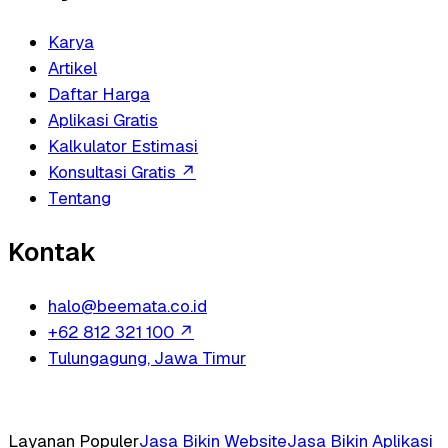
Karya
Artikel
Daftar Harga
Aplikasi Gratis
Kalkulator Estimasi
Konsultasi Gratis
↗
Tentang
Kontak
halo@beemata.co.id
+62 812 321 100
↗
Tulungagung, Jawa Timur
Layanan Populer
Jasa Bikin Website
Jasa Bikin Aplikasi