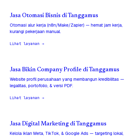
Jasa Otomasi Bisnis di Tanggamus
Otomasi alur kerja (n8n/Make/Zapier) — hemat jam kerja,
kurangi pekerjaan manual.
Lihat layanan →
Jasa Bikin Company Profile di Tanggamus
Website profil perusahaan yang membangun kredibilitas —
legalitas, portofolio, & versi PDF.
Lihat layanan →
Jasa Digital Marketing di Tanggamus
Kelola iklan Meta, TikTok, & Google Ads — targeting lokal,