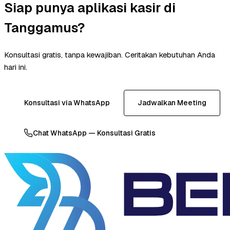
Siap punya aplikasi kasir di
Tanggamus?
Konsultasi gratis, tanpa kewajiban. Ceritakan kebutuhan Anda
hari ini.
Konsultasi via WhatsApp
Jadwalkan Meeting
Chat WhatsApp — Konsultasi Gratis