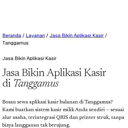
Beranda
/
Layanan
/
Jasa Bikin Aplikasi Kasir
/
Tanggamus
Jasa Bikin Aplikasi Kasir
Jasa Bikin Aplikasi Kasir
di
Tanggamus
Bosan sewa aplikasi kasir bulanan di Tanggamus?
Kami buatkan sistem kasir milik Anda sendiri — sesuai
alur usaha, terintegrasi QRIS dan printer struk, tanpa
biaya langganan tak berujung.