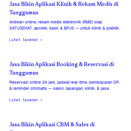
Jasa Bikin Aplikasi Klinik & Rekam Medis di
Tanggamus
Antrean online, rekam medis elektronik (RME) siap
SATUSEHAT, apotek, kasir, & BPJS — untuk klinik & praktik.
Lihat layanan →
Jasa Bikin Aplikasi Booking & Reservasi di
Tanggamus
Reservasi online 24 jam, jadwal real-time, pembayaran DP,
& reminder otomatis — salon, lapangan, klinik, & jasa.
Lihat layanan →
Jasa Bikin Aplikasi CRM & Sales di