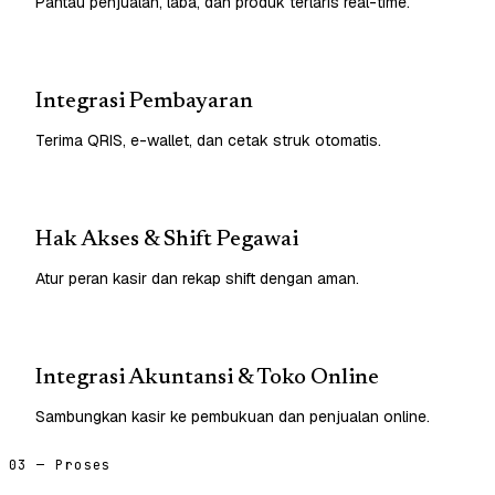
Pantau penjualan, laba, dan produk terlaris real-time.
Integrasi Pembayaran
Terima QRIS, e-wallet, dan cetak struk otomatis.
Hak Akses & Shift Pegawai
Atur peran kasir dan rekap shift dengan aman.
Integrasi Akuntansi & Toko Online
Sambungkan kasir ke pembukuan dan penjualan online.
03 — Proses