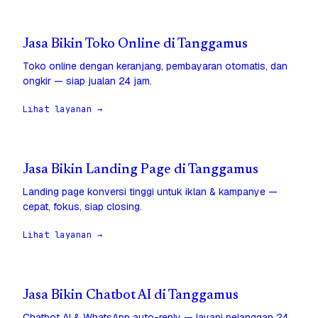
Jasa Bikin Toko Online di Tanggamus
Toko online dengan keranjang, pembayaran otomatis, dan
ongkir — siap jualan 24 jam.
Lihat layanan →
Jasa Bikin Landing Page di Tanggamus
Landing page konversi tinggi untuk iklan & kampanye —
cepat, fokus, siap closing.
Lihat layanan →
Jasa Bikin Chatbot AI di Tanggamus
Chatbot AI & WhatsApp auto-reply — layani pelanggan 24