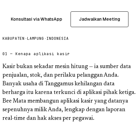
Konsultasi via WhatsApp
Jadwalkan Meeting
KABUPATEN
·
LAMPUNG
·
INDONESIA
01 — Kenapa aplikasi kasir
Kasir bukan sekadar mesin hitung — ia sumber data
penjualan, stok, dan perilaku pelanggan Anda.
Banyak usaha di Tanggamus kehilangan data
berharga itu karena terkunci di aplikasi pihak ketiga.
Bee Mata membangun aplikasi kasir yang datanya
sepenuhnya milik Anda, lengkap dengan laporan
real-time dan hak akses per pegawai.