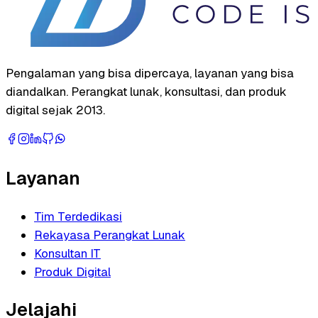
Pengalaman yang bisa dipercaya, layanan yang bisa
diandalkan. Perangkat lunak, konsultasi, dan produk
digital sejak 2013.
Layanan
Tim Terdedikasi
Rekayasa Perangkat Lunak
Konsultan IT
Produk Digital
Jelajahi