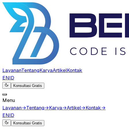
Layanan
Tentang
Karya
Artikel
Kontak
EN
ID
Konsultasi Gratis
Menu
Layanan
→
Tentang
→
Karya
→
Artikel
→
Kontak
→
EN
ID
Konsultasi Gratis