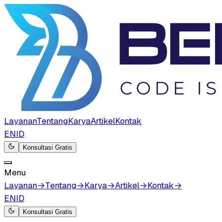
Layanan
Tentang
Karya
Artikel
Kontak
EN
ID
Konsultasi Gratis
Menu
Layanan
→
Tentang
→
Karya
→
Artikel
→
Kontak
→
EN
ID
Konsultasi Gratis