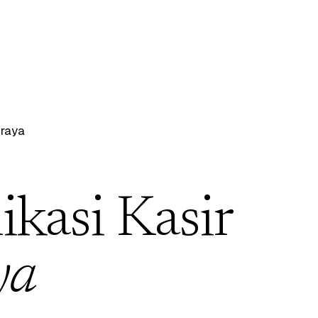
raya
ikasi Kasir
ya