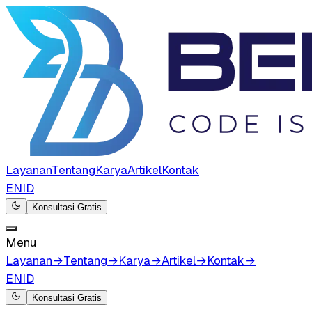
Layanan
Tentang
Karya
Artikel
Kontak
EN
ID
Konsultasi Gratis
Menu
Layanan
→
Tentang
→
Karya
→
Artikel
→
Kontak
→
EN
ID
Konsultasi Gratis