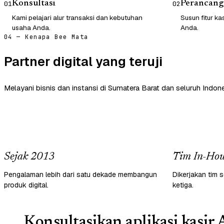
Konsultasi
Perancang
01
02
Kami pelajari alur transaksi dan kebutuhan
Susun fitur ka
usaha Anda.
Anda.
04 — Kenapa Bee Mata
Partner digital yang teruji
Melayani bisnis dan instansi di Sumatera Barat dan seluruh Indone
Sejak 2013
Tim In-Hou
Pengalaman lebih dari satu dekade membangun
Dikerjakan tim s
produk digital.
ketiga.
Konsultasikan aplikasi kasir 