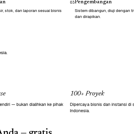
an
Pengembangan
03
sir, stok, dan laporan sesuai bisnis
Sistem dibangun, diuji dengan t
dan dirapikan.
sia.
se
100+ Proyek
endiri — bukan dialihkan ke pihak
Dipercaya bisnis dan instansi di 
Indonesia.
Anda — gratis