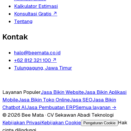
Kalkulator Estimasi
Konsultasi Gratis
↗
Tentang
Kontak
halo@beemata.co.id
+62 812 321 100
↗
Tulungagung, Jawa Timur
Layanan Populer
Jasa Bikin Website
Jasa Bikin Aplikasi
Mobile
Jasa Bikin Toko Online
Jasa SEO
Jasa Bikin
Chatbot AI
Jasa Pembuatan ERP
Semua layanan →
© 2026 Bee Mata · CV Sekawan Abadi Teknologi
Kebijakan Privasi
Kebijakan Cookie
Hak
Pengaturan Cookie
cipta dilindungi.