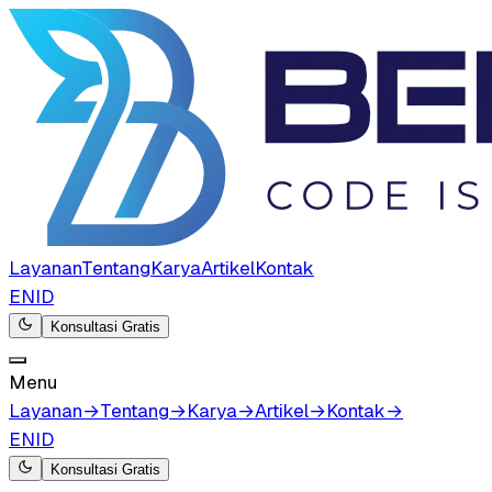
Layanan
Tentang
Karya
Artikel
Kontak
EN
ID
Konsultasi Gratis
Menu
Layanan
→
Tentang
→
Karya
→
Artikel
→
Kontak
→
EN
ID
Konsultasi Gratis