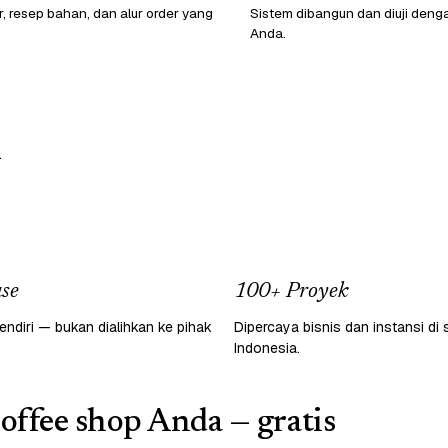
r, resep bahan, dan alur order yang
Sistem dibangun dan diuji den
Anda.
.
se
100+ Proyek
endiri — bukan dialihkan ke pihak
Dipercaya bisnis dan instansi di 
Indonesia.
coffee shop Anda — gratis