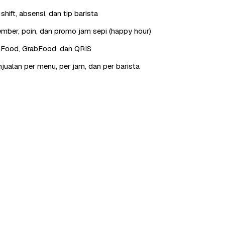
hift, absensi, dan tip barista
ber, poin, dan promo jam sepi (happy hour)
oFood, GrabFood, dan QRIS
jualan per menu, per jam, dan per barista