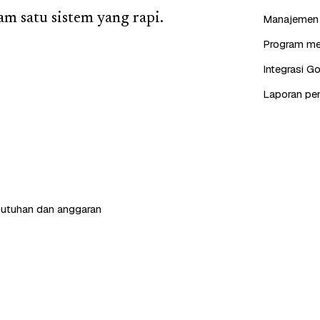
am satu sistem yang rapi.
Manajemen s
Program mem
Integrasi G
Laporan pen
butuhan dan anggaran