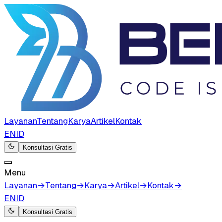
Layanan
Tentang
Karya
Artikel
Kontak
EN
ID
Konsultasi Gratis
Menu
Layanan
→
Tentang
→
Karya
→
Artikel
→
Kontak
→
EN
ID
Konsultasi Gratis