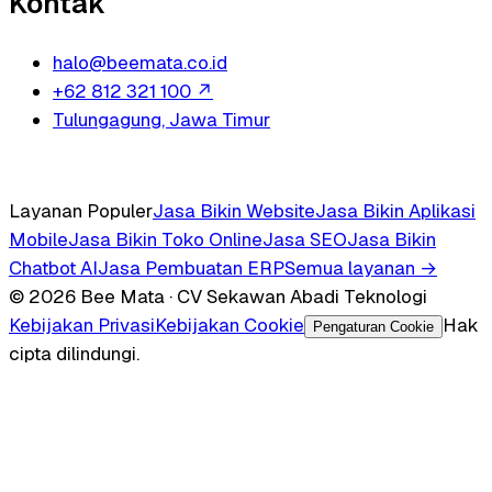
Kontak
halo@beemata.co.id
+62 812 321 100
↗
Tulungagung, Jawa Timur
Layanan Populer
Jasa Bikin Website
Jasa Bikin Aplikasi
Mobile
Jasa Bikin Toko Online
Jasa SEO
Jasa Bikin
Chatbot AI
Jasa Pembuatan ERP
Semua layanan →
© 2026 Bee Mata · CV Sekawan Abadi Teknologi
Kebijakan Privasi
Kebijakan Cookie
Hak
Pengaturan Cookie
cipta dilindungi.