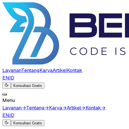
Layanan
Tentang
Karya
Artikel
Kontak
EN
ID
Konsultasi Gratis
Menu
Layanan
→
Tentang
→
Karya
→
Artikel
→
Kontak
→
EN
ID
Konsultasi Gratis