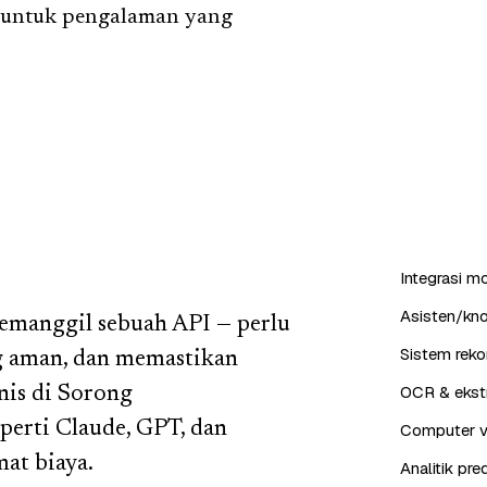
a untuk pengalaman yang
Integrasi m
Asisten/kn
emanggil sebuah API — perlu
Sistem reko
g aman, dan memastikan
OCR & ekstr
nis di Sorong
perti Claude, GPT, dan
Computer vis
at biaya.
Analitik pr