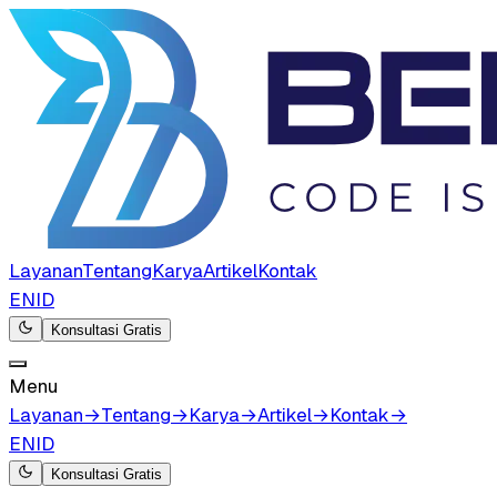
Layanan
Tentang
Karya
Artikel
Kontak
EN
ID
Konsultasi Gratis
Menu
Layanan
→
Tentang
→
Karya
→
Artikel
→
Kontak
→
EN
ID
Konsultasi Gratis