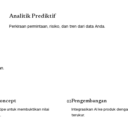
Analitik Prediktif
Perkiraan permintaan, risiko, dan tren dari data Anda.
an.
Concept
Pengembangan
03
ipe untuk membuktikan nilai
Integrasikan AI ke produk den
.
terukur.