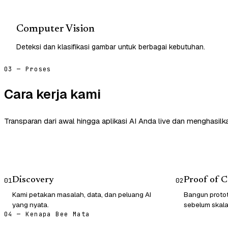
Computer Vision
Deteksi dan klasifikasi gambar untuk berbagai kebutuhan.
03 — Proses
Cara kerja kami
Transparan dari awal hingga aplikasi AI Anda live dan menghasilk
Discovery
Proof of 
01
02
Kami petakan masalah, data, dan peluang AI
Bangun protot
yang nyata.
sebelum skala
04 — Kenapa Bee Mata