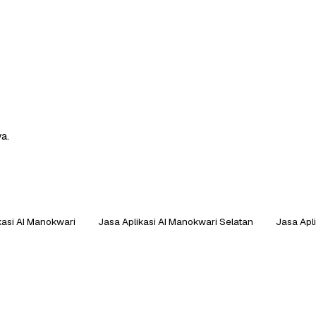
a.
kasi AI Manokwari
Jasa Aplikasi AI Manokwari Selatan
Jasa Apli