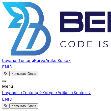
Layanan
Tentang
Karya
Artikel
Kontak
EN
ID
Konsultasi Gratis
Menu
Layanan
→
Tentang
→
Karya
→
Artikel
→
Kontak
→
EN
ID
Konsultasi Gratis