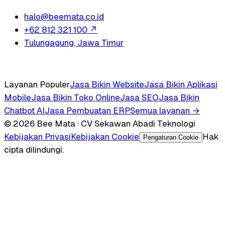
halo@beemata.co.id
+62 812 321 100
↗
Tulungagung, Jawa Timur
Layanan Populer
Jasa Bikin Website
Jasa Bikin Aplikasi
Mobile
Jasa Bikin Toko Online
Jasa SEO
Jasa Bikin
Chatbot AI
Jasa Pembuatan ERP
Semua layanan →
© 2026 Bee Mata · CV Sekawan Abadi Teknologi
Kebijakan Privasi
Kebijakan Cookie
Hak
Pengaturan Cookie
cipta dilindungi.