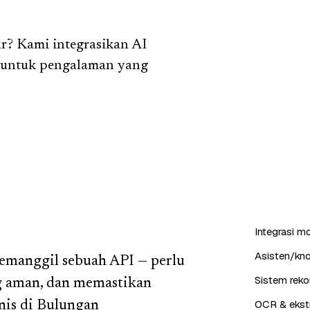
ar? Kami integrasikan AI
a untuk pengalaman yang
Integrasi m
Asisten/kn
emanggil sebuah API — perlu
Sistem reko
g aman, dan memastikan
OCR & ekstr
nis di Bulungan