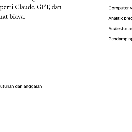
perti Claude, GPT, dan
Computer vis
at biaya.
Analitik pr
Arsitektur 
Pendampinga
butuhan dan anggaran