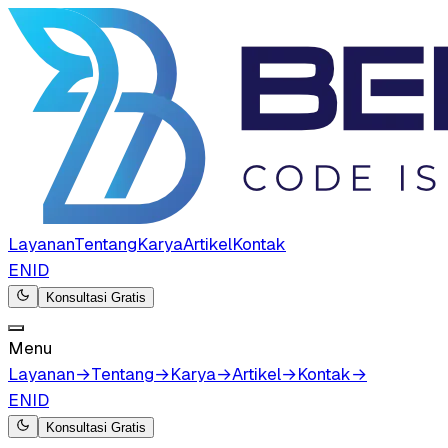
Layanan
Tentang
Karya
Artikel
Kontak
EN
ID
Konsultasi Gratis
Menu
Layanan
→
Tentang
→
Karya
→
Artikel
→
Kontak
→
EN
ID
Konsultasi Gratis