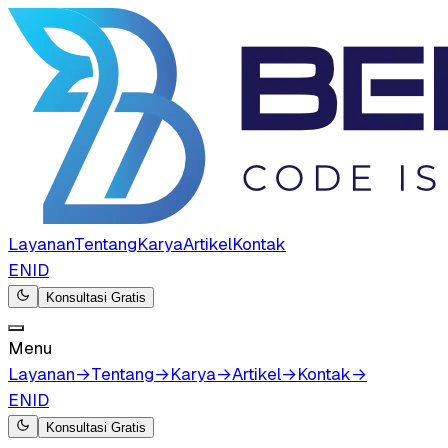
Layanan
Tentang
Karya
Artikel
Kontak
EN
ID
Konsultasi Gratis
Menu
Layanan
→
Tentang
→
Karya
→
Artikel
→
Kontak
→
EN
ID
Konsultasi Gratis