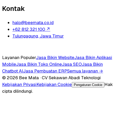
Kontak
halo@beemata.co.id
+62 812 321 100
↗
Tulungagung, Jawa Timur
Layanan Populer
Jasa Bikin Website
Jasa Bikin Aplikasi
Mobile
Jasa Bikin Toko Online
Jasa SEO
Jasa Bikin
Chatbot AI
Jasa Pembuatan ERP
Semua layanan →
© 2026 Bee Mata · CV Sekawan Abadi Teknologi
Kebijakan Privasi
Kebijakan Cookie
Hak
Pengaturan Cookie
cipta dilindungi.