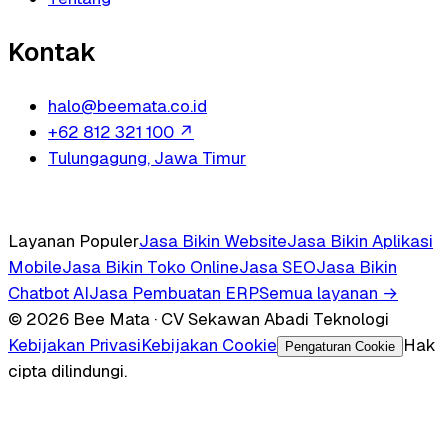
Kontak
halo@beemata.co.id
+62 812 321 100
↗
Tulungagung, Jawa Timur
Layanan Populer
Jasa Bikin Website
Jasa Bikin Aplikasi
Mobile
Jasa Bikin Toko Online
Jasa SEO
Jasa Bikin
Chatbot AI
Jasa Pembuatan ERP
Semua layanan →
© 2026 Bee Mata · CV Sekawan Abadi Teknologi
Kebijakan Privasi
Kebijakan Cookie
Hak
Pengaturan Cookie
cipta dilindungi.