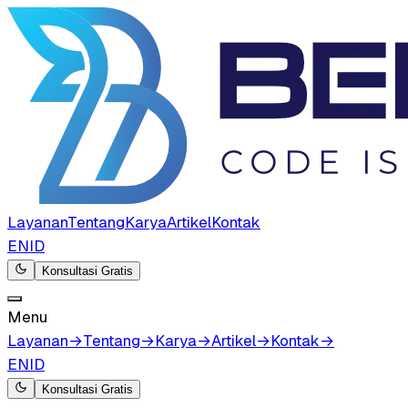
Layanan
Tentang
Karya
Artikel
Kontak
EN
ID
Konsultasi Gratis
Menu
Layanan
→
Tentang
→
Karya
→
Artikel
→
Kontak
→
EN
ID
Konsultasi Gratis