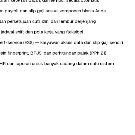
iran, keterlambatan, dan lembur secara otomatis
n payroll dan slip gaji sesuai komponen bisnis Anda
an persetujuan cuti, izin, dan lembur berjenjang
adwal shift dan pola kerja yang fleksibel
lf-service (ESS) — karyawan akses data dan slip gaji sendiri
sin fingerprint, BPJS, dan perhitungan pajak (PPh 21)
HR dan laporan untuk banyak cabang dalam satu sistem