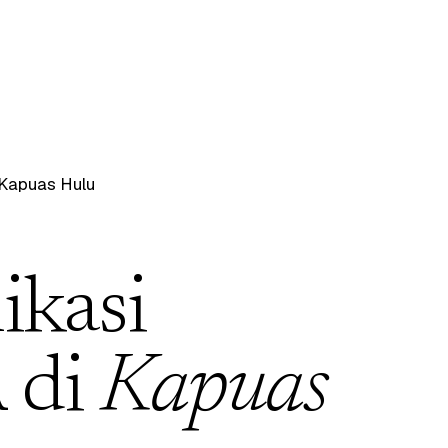
Kapuas Hulu
ikasi
 di
Kapuas