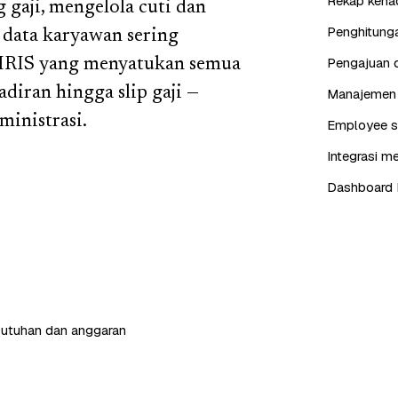
Rekap kehad
gaji, mengelola cuti dan
Penghitunga
 data karyawan sering
Pengajuan d
 HRIS yang menyatukan semua
diran hingga slip gaji —
Manajemen j
ministrasi.
Employee se
Integrasi me
Dashboard 
butuhan dan anggaran