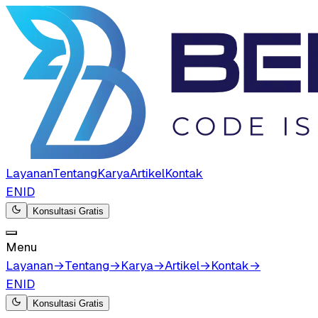
Layanan
Tentang
Karya
Artikel
Kontak
EN
ID
Konsultasi Gratis
Menu
Layanan
→
Tentang
→
Karya
→
Artikel
→
Kontak
→
EN
ID
Konsultasi Gratis