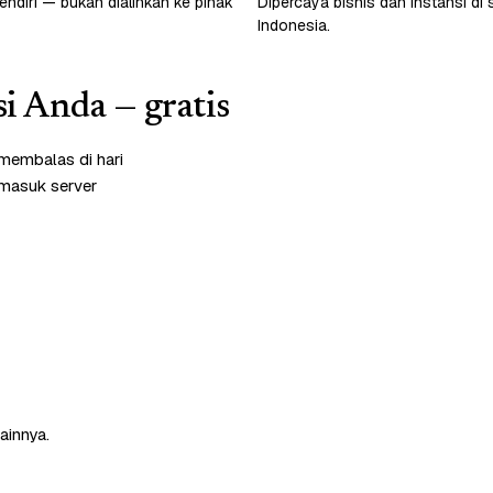
endiri — bukan dialihkan ke pihak
Dipercaya bisnis dan instansi di 
Indonesia.
si Anda — gratis
membalas di hari
rmasuk server
ainnya.