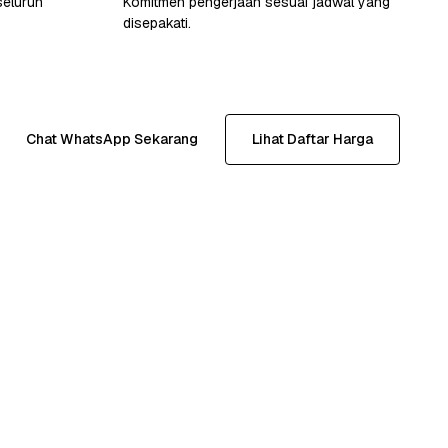
seluruh
Komitmen pengerjaan sesuai jadwal yang
disepakati.
Chat WhatsApp Sekarang
Lihat Daftar Harga