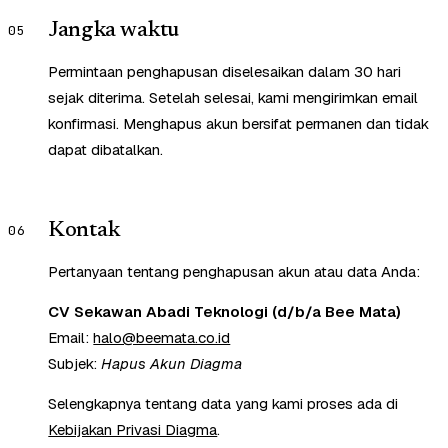
Jangka waktu
Permintaan penghapusan diselesaikan dalam 30 hari
sejak diterima. Setelah selesai, kami mengirimkan email
konfirmasi. Menghapus akun bersifat permanen dan tidak
dapat dibatalkan.
Kontak
Pertanyaan tentang penghapusan akun atau data Anda:
CV Sekawan Abadi Teknologi (d/b/a Bee Mata)
Email:
halo@beemata.co.id
Subjek:
Hapus Akun Diagma
Selengkapnya tentang data yang kami proses ada di
Kebijakan Privasi Diagma
.