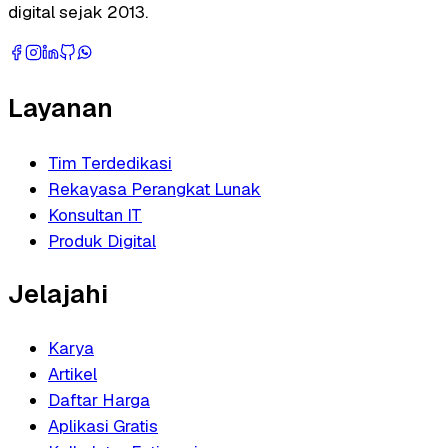
digital sejak 2013.
Layanan
Tim Terdedikasi
Rekayasa Perangkat Lunak
Konsultan IT
Produk Digital
Jelajahi
Karya
Artikel
Daftar Harga
Aplikasi Gratis