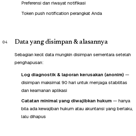
Preferensi dan riwayat notifikasi
Token push notification perangkat Anda
Data yang disimpan & alasannya
Sebagian kecil data mungkin disimpan sementara setelah
penghapusan:
Log diagnostik & laporan kerusakan (anonim)
—
disimpan maksimal 90 hari untuk menjaga stabilitas
dan keamanan aplikasi
Catatan minimal yang diwajibkan hukum
— hanya
bila ada kewajiban hukum atau akuntansi yang berlaku,
lalu dihapus