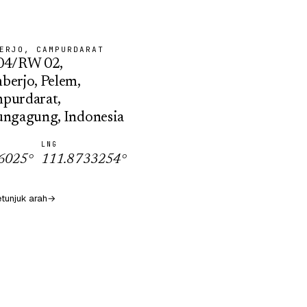
ERJO, CAMPURDARAT
04/RW 02,
berjo, Pelem,
purdarat,
ungagung, Indonesia
LNG
16025
°
111.8733254
°
tunjuk arah
→