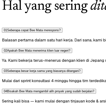
Hal yang sering
di
0
1
Seberapa cepat Bee Mata merespons?
Balasan pertama dalam satu hari kerja. Dari sana, kami
0
2
Apakah Bee Mata menerima klien luar negeri?
Ya. Kami bekerja terus-menerus dengan klien di Jepang s
0
3
Seberapa besar kerja sama yang biasanya ditangani?
Mulai dari sprint konsultasi 4 minggu hingga tim terded
0
4
Bisakah Bee Mata mengambil alih proyek yang sudah berjalan?
Sering kali bisa — kami mulai dengan tinjauan kode & ars