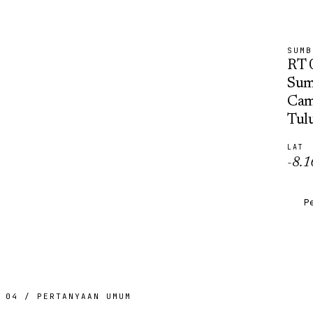
SUMB
RT 
Sum
Cam
Tul
LAT
-8.
Pe
04 / PERTANYAAN UMUM