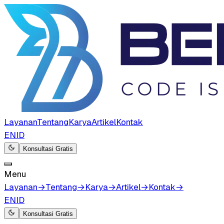
Layanan
Tentang
Karya
Artikel
Kontak
EN
ID
Konsultasi Gratis
Menu
Layanan
→
Tentang
→
Karya
→
Artikel
→
Kontak
→
EN
ID
Konsultasi Gratis