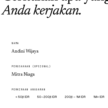
Anda kerjakan.
NAMA
PERUSAHAAN (OPSIONAL)
PERKIRAAN ANGGARAN
< 50jt IDR
50–200jt IDR
200jt – 1M IDR
1M+ IDR